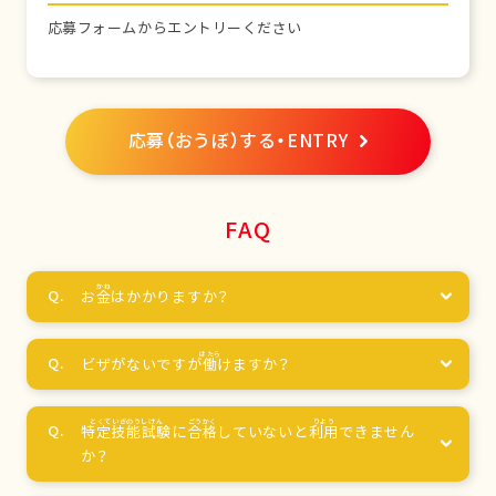
応募フォームからエントリーください
応募（おうぼ）する・ENTRY
FAQ
お
金
はかかりますか？
ビザがないですが
働
けますか？
特定技能試験
に
合格
していないと
利用
できません
か？