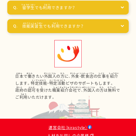
留学生
でも
利用
できますか？
技能実習生
でも
利用
できますか？
日本
で
働
きたい
外国人
の
方
に、
外食
・
飲食店
の
仕事
を
紹介
します。
特定技能
・
特定活動
ビザのサポートもします。
政府
の
認可
を
受
けた
職業紹介会社
で、
外国人
の
方
は
無料
で
ご
利用
いただけます。
運営会社（kirastyle）
人材をお探しの企業様