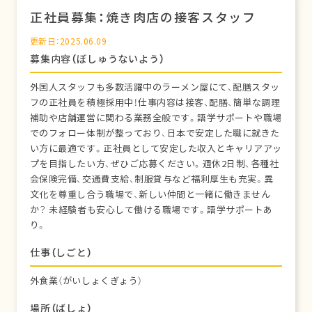
正社員募集：焼き肉店の接客スタッフ
更新日：2025.06.09
募集内容（ぼしゅうないよう）
外国人スタッフも多数活躍中のラーメン屋にて、配膳スタッ
フの正社員を積極採用中！仕事内容は接客、配膳、簡単な調理
補助や店舗運営に関わる業務全般です。語学サポートや職場
でのフォロー体制が整っており、日本で安定した職に就きた
い方に最適です。正社員として安定した収入とキャリアアッ
プを目指したい方、ぜひご応募ください。週休2日制、各種社
会保険完備、交通費支給、制服貸与など福利厚生も充実。異
文化を尊重し合う職場で、新しい仲間と一緒に働きません
か？ 未経験者も安心して働ける職場です。語学サポートあ
り。
仕事（しごと）
外食業（がいしょくぎょう）
場所（ばしょ）