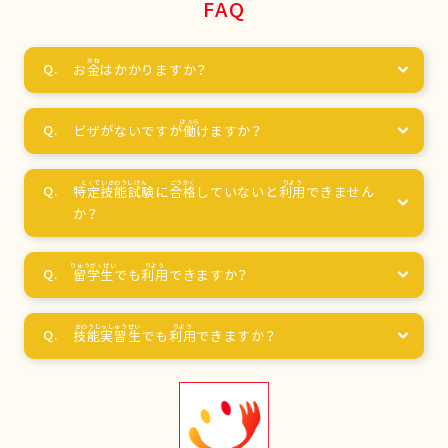
FAQ
お
金
はかかりますか？
ビザがないですが
働
けますか？
特定技能試験
に
合格
していないと
利用
できません
か？
留学生
でも
利用
できますか？
技能実習生
でも
利用
できますか？