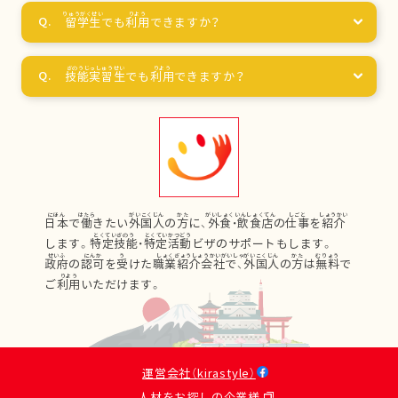
留学生
でも
利用
できますか？
技能実習生
でも
利用
できますか？
日本
で
働
きたい
外国人
の
方
に、
外食
・
飲食店
の
仕事
を
紹介
します。
特定技能
・
特定活動
ビザのサポートもします。
政府
の
認可
を
受
けた
職業紹介会社
で、
外国人
の
方
は
無料
で
ご
利用
いただけます。
運営会社（kirastyle）
人材をお探しの企業様