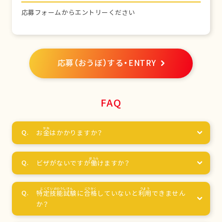
応募フォームからエントリーください
応募（おうぼ）する・ENTRY
FAQ
お
金
はかかりますか？
ビザがないですが
働
けますか？
特定技能試験
に
合格
していないと
利用
できません
か？