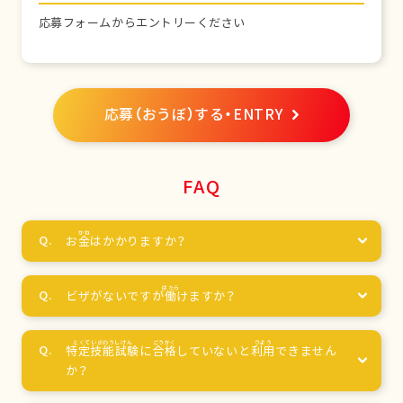
応募フォームからエントリーください
応募（おうぼ）する・ENTRY
FAQ
お
金
はかかりますか？
ビザがないですが
働
けますか？
特定技能試験
に
合格
していないと
利用
できません
か？