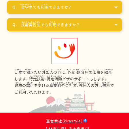
留学生
でも
利用
できますか？
技能実習生
でも
利用
できますか？
日本
で
働
きたい
外国人
の
方
に、
外食
・
飲食店
の
仕事
を
紹介
します。
特定技能
・
特定活動
ビザのサポートもします。
政府
の
認可
を
受
けた
職業紹介会社
で、
外国人
の
方
は
無料
で
ご
利用
いただけます。
運営会社（kirastyle）
人材をお探しの企業様