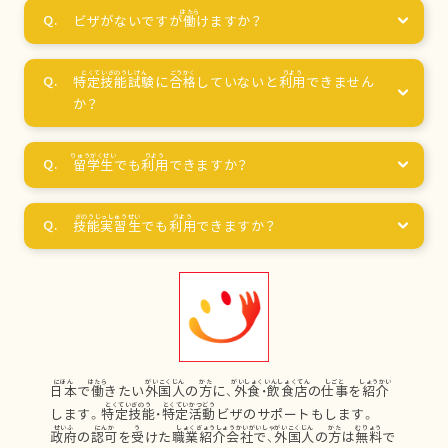
ビザがないですが
働
けますか？
特定技能試験
に
合格
していないと
利用
できません
か？
留学生
でも
利用
できますか？
技能実習生
でも
利用
できますか？
日本
で
働
きたい
外国人
の
方
に、
外食
・
飲食店
の
仕事
を
紹介
します。
特定技能
・
特定活動
ビザのサポートもします。
政府
の
認可
を
受
けた
職業紹介会社
で、
外国人
の
方
は
無料
で