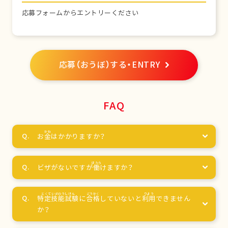
応募フォームからエントリーください
応募（おうぼ）する・ENTRY
FAQ
お
金
はかかりますか？
ビザがないですが
働
けますか？
特定技能試験
に
合格
していないと
利用
できません
か？