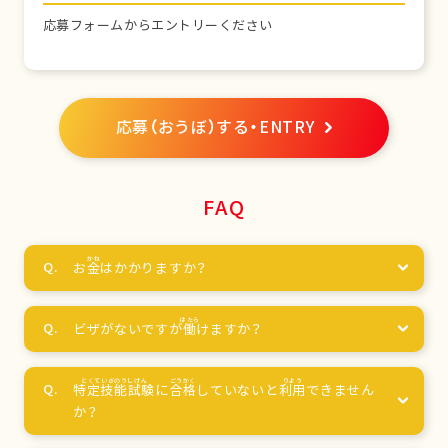
応募フォームからエントリーください
応募（おうぼ）する・ENTRY
FAQ
お
金
はかかりますか？
ビザがないですが
働
けますか？
特定技能試験
に
合格
していないと
利用
できません
か？