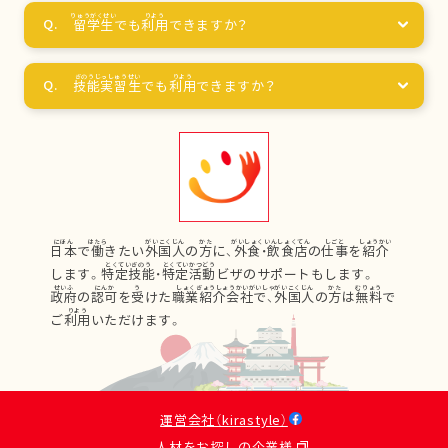
留学生
でも
利用
できますか？
技能実習生
でも
利用
できますか？
日本
で
働
きたい
外国人
の
方
に、
外食
・
飲食店
の
仕事
を
紹介
します。
特定技能
・
特定活動
ビザのサポートもします。
政府
の
認可
を
受
けた
職業紹介会社
で、
外国人
の
方
は
無料
で
ご
利用
いただけます。
運営会社（kirastyle）
人材をお探しの企業様