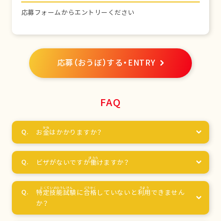
応募フォームからエントリーください
応募（おうぼ）する・ENTRY
FAQ
お
金
はかかりますか？
ビザがないですが
働
けますか？
特定技能試験
に
合格
していないと
利用
できません
か？