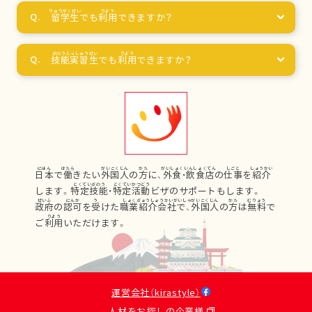
留学生
でも
利用
できますか？
技能実習生
でも
利用
できますか？
日本
で
働
きたい
外国人
の
方
に、
外食
・
飲食店
の
仕事
を
紹介
します。
特定技能
・
特定活動
ビザのサポートもします。
政府
の
認可
を
受
けた
職業紹介会社
で、
外国人
の
方
は
無料
で
ご
利用
いただけます。
運営会社（kirastyle）
人材をお探しの企業様