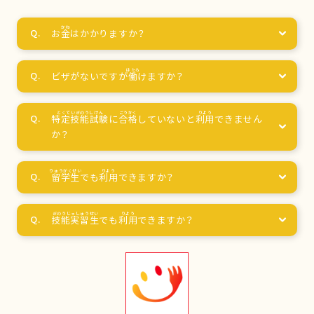
お
金
はかかりますか？
ビザがないですが
働
けますか？
特定技能試験
に
合格
していないと
利用
できません
か？
留学生
でも
利用
できますか？
技能実習生
でも
利用
できますか？