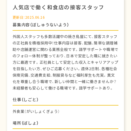
人気店で働く和食店の接客スタッフ
更新日：2025.06.16
募集内容（ぼしゅうないよう）
外国人スタッフも多数活躍中の焼き鳥屋にて、接客スタッフ
の正社員を積極採用中！仕事内容は接客、配膳、簡単な調理補
助や店舗運営に関わる業務全般です。語学サポートや職場で
のフォロー体制が整っており、日本で安定した職に就きたい
方に最適です。正社員として安定した収入とキャリアアップ
を目指したい方、ぜひご応募ください。週休2日制、各種社会
保険完備、交通費支給、制服貸与など福利厚生も充実。異文
化を尊重し合う職場で、新しい仲間と一緒に働きませんか？
未経験者も安心して働ける職場です。語学サポートあり。
仕事（しごと）
外食業（がいしょくぎょう）
場所（ばしょ）