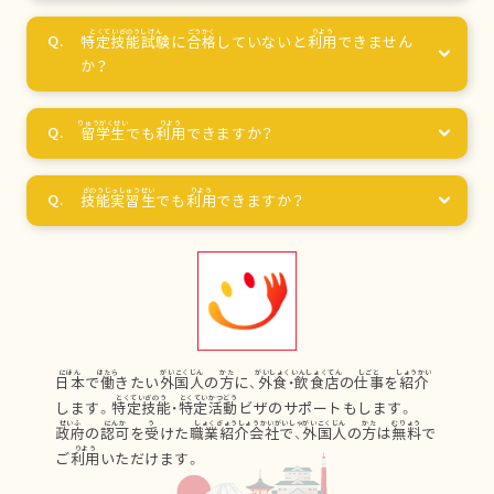
特定技能試験
に
合格
していないと
利用
できません
か？
留学生
でも
利用
できますか？
技能実習生
でも
利用
できますか？
日本
で
働
きたい
外国人
の
方
に、
外食
・
飲食店
の
仕事
を
紹介
します。
特定技能
・
特定活動
ビザのサポートもします。
政府
の
認可
を
受
けた
職業紹介会社
で、
外国人
の
方
は
無料
で
ご
利用
いただけます。