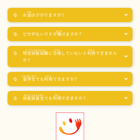
お
金
はかかりますか？
ビザがないですが
働
けますか？
特定技能試験
に
合格
していないと
利用
できません
か？
留学生
でも
利用
できますか？
技能実習生
でも
利用
できますか？