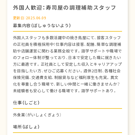
外国人歓迎：寿司屋の調理補助スタッフ
更新日：2025.06.09
募集内容（ぼしゅうないよう）
外国人スタッフも多数活躍中の焼き鳥屋にて、接客スタッフ
の正社員を積極採用中！仕事内容は接客、配膳、簡単な調理補
助や店舗運営に関わる業務全般です。語学サポートや職場で
のフォロー体制が整っており、日本で安定した職に就きたい
方に最適です。正社員として安定した収入とキャリアアップ
を目指したい方、ぜひご応募ください。週休2日制、各種社会
保険完備、交通費支給、制服貸与など福利厚生も充実。異文
化を尊重し合う職場で、新しい仲間と一緒に働きませんか？
未経験者も安心して働ける職場です。語学サポートあり。
仕事（しごと）
外食業（がいしょくぎょう）
場所（ばしょ）