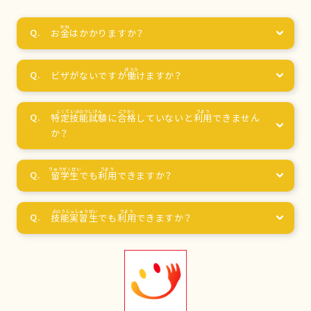
お
金
はかかりますか？
ビザがないですが
働
けますか？
特定技能試験
に
合格
していないと
利用
できません
か？
留学生
でも
利用
できますか？
技能実習生
でも
利用
できますか？