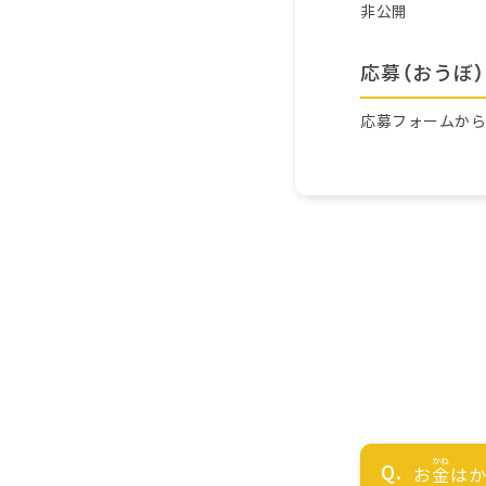
非公開
応募（おうぼ）
応募フォームか
お
金
はか