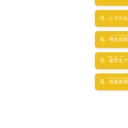
ビザが
特定技
留学生
技能実