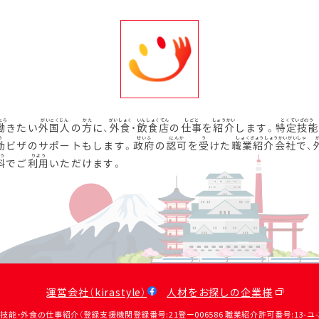
働
きたい
外国人
の
方
に、
外食
・
飲食店
の
仕事
を
紹介
します。
特定技能
動
ビザのサポートもします。
政府
の
認可
を
受
けた
職業紹介会社
で、
料
でご
利用
いただけます。
運営会社（kirastyle）
人材をお探しの企業様
定技能・外食の仕事紹介（登録支援機関登録番号:21登ー006586 職業紹介許可番号:13-ユ-31390