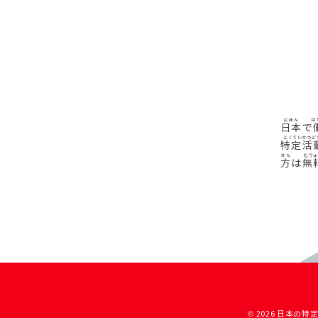
日本
で
特定活
方
は
無
© 2026 日本の特