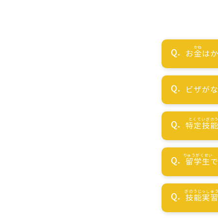
お
金
はか
ビザが
特定技
留学生
技能実