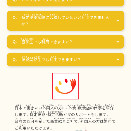
特定技能試験
に
合格
していないと
利用
できません
か？
留学生
でも
利用
できますか？
技能実習生
でも
利用
できますか？
日本
で
働
きたい
外国人
の
方
に、
外食
・
飲食店
の
仕事
を
紹介
します。
特定技能
・
特定活動
ビザのサポートもします。
政府
の
認可
を
受
けた
職業紹介会社
で、
外国人
の
方
は
無料
で
ご
利用
いただけます。