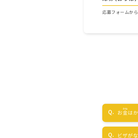
応募フォームか
お
金
はか
ビザが