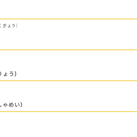
くぎょう）
りょう）
しゃめい）