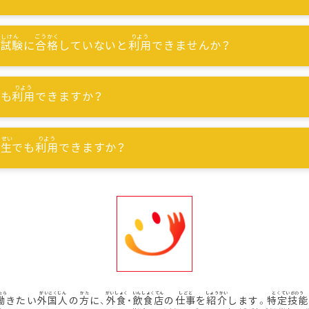
能試験
に
合格
していないと
利用
できませんか？
でも
利用
できますか？
習生
でも
利用
できますか？
働
きたい
外国人
の
方
に、
外食
・
飲食店
の
仕事
を
紹介
します。
特定技能