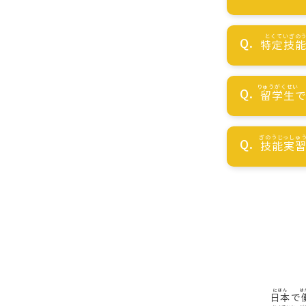
特定技
留学生
技能実
日本
で