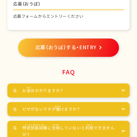
応募（おうぼ）
応募フォームからエントリーください
応募（おうぼ）する・ENTRY
FAQ
お
金
はかかりますか？
ビザがないですが
働
けますか？
特定技能試験
に
合格
していないと
利用
できません
か？