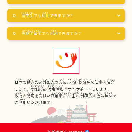
留学生
でも
利用
できますか？
技能実習生
でも
利用
できますか？
日本
で
働
きたい
外国人
の
方
に、
外食
・
飲食店
の
仕事
を
紹介
します。
特定技能
・
特定活動
ビザのサポートもします。
政府
の
認可
を
受
けた
職業紹介会社
で、
外国人
の
方
は
無料
で
ご
利用
いただけます。