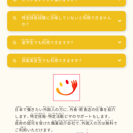
特定技能試験
に
合格
していないと
利用
できません
か？
留学生
でも
利用
できますか？
技能実習生
でも
利用
できますか？
日本
で
働
きたい
外国人
の
方
に、
外食
・
飲食店
の
仕事
を
紹介
します。
特定技能
・
特定活動
ビザのサポートもします。
政府
の
認可
を
受
けた
職業紹介会社
で、
外国人
の
方
は
無料
で
ご
利用
いただけます。