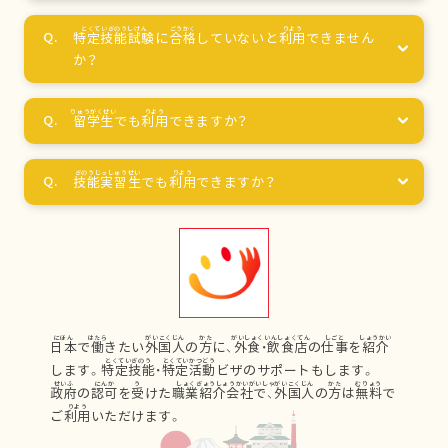
特定技能試験
に
合格
していないと
利用
できません
か？
留学生
でも
利用
できますか？
技能実習生
でも
利用
できますか？
日本
で
働
きたい
外国人
の
方
に、
外食
・
飲食店
の
仕事
を
紹介
します。
特定技能
・
特定活動
ビザのサポートもします。
政府
の
認可
を
受
けた
職業紹介会社
で、
外国人
の
方
は
無料
で
ご
利用
いただけます。