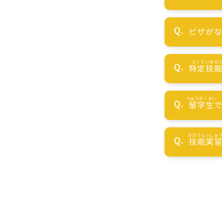
ビザが
特定技
留学生
技能実