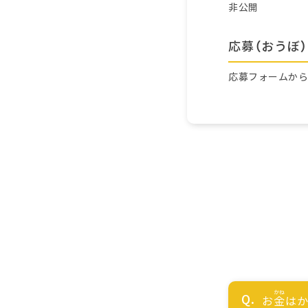
非公開
応募（おうぼ）
応募フォームか
お
金
はか