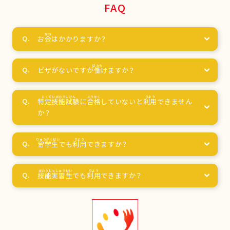
FAQ
お
金
はかかりますか？
ビザがないですが
働
けますか？
特定技能試験
に
合格
していないと
利用
できません
か？
留学生
でも
利用
できますか？
技能実習生
でも
利用
できますか？