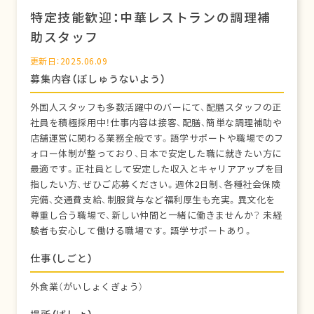
特定技能歓迎：中華レストランの調理補
助スタッフ
更新日：2025.06.09
募集内容（ぼしゅうないよう）
外国人スタッフも多数活躍中のバーにて、配膳スタッフの正
社員を積極採用中！仕事内容は接客、配膳、簡単な調理補助や
店舗運営に関わる業務全般です。語学サポートや職場でのフ
ォロー体制が整っており、日本で安定した職に就きたい方に
最適です。正社員として安定した収入とキャリアアップを目
指したい方、ぜひご応募ください。週休2日制、各種社会保険
完備、交通費支給、制服貸与など福利厚生も充実。異文化を
尊重し合う職場で、新しい仲間と一緒に働きませんか？ 未経
験者も安心して働ける職場です。語学サポートあり。
仕事（しごと）
外食業（がいしょくぎょう）