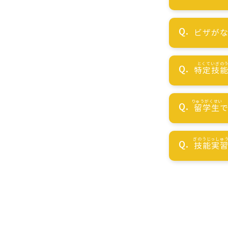
ビザが
特定技
留学生
技能実