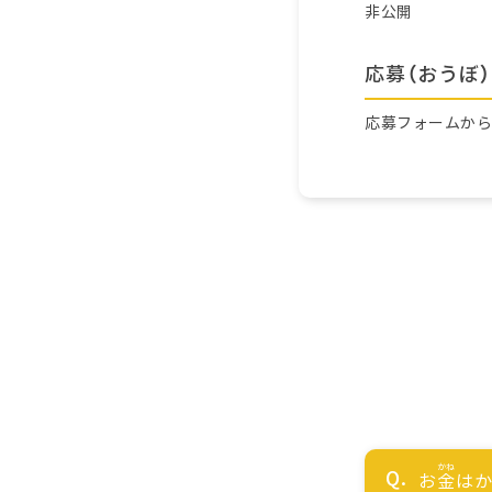
非公開
応募（おうぼ）
応募フォームか
お
金
はか