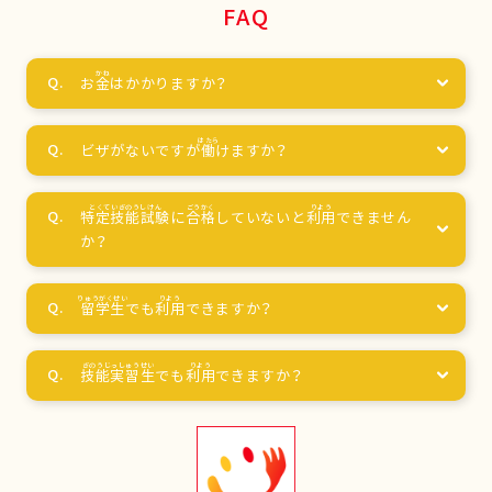
FAQ
お
金
はかかりますか？
ビザがないですが
働
けますか？
特定技能試験
に
合格
していないと
利用
できません
か？
留学生
でも
利用
できますか？
技能実習生
でも
利用
できますか？