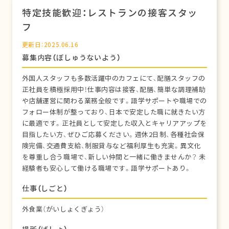
特定技能歓迎：レストランの接客スタッ
フ
更新日：2025.06.16
募集内容（ぼしゅうないよう）
外国人スタッフも多数活躍中のカフェにて、配膳スタッフの
正社員を積極採用中！仕事内容は接客、配膳、簡単な調理補助
や店舗運営に関わる業務全般です。語学サポートや職場での
フォロー体制が整っており、日本で安定した職に就きたい方
に最適です。正社員として安定した収入とキャリアアップを
目指したい方、ぜひご応募ください。週休2日制、各種社会保
険完備、交通費支給、制服貸与など福利厚生も充実。異文化
を尊重し合う職場で、新しい仲間と一緒に働きませんか？ 未
経験者も安心して働ける職場です。語学サポートあり。
仕事（しごと）
外食業（がいしょくぎょう）