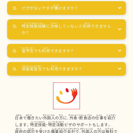
ビザがないですが
働
けますか？
特定技能試験
に
合格
していないと
利用
できません
か？
留学生
でも
利用
できますか？
技能実習生
でも
利用
できますか？
日本
で
働
きたい
外国人
の
方
に、
外食
・
飲食店
の
仕事
を
紹介
します。
特定技能
・
特定活動
ビザのサポートもします。
政府
の
認可
を
受
けた
職業紹介会社
で、
外国人
の
方
は
無料
で