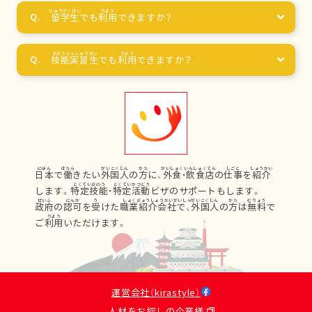
留学生
でも
利用
できますか？
技能実習生
でも
利用
できますか？
日本
で
働
きたい
外国人
の
方
に、
外食
・
飲食店
の
仕事
を
紹介
します。
特定技能
・
特定活動
ビザのサポートもします。
政府
の
認可
を
受
けた
職業紹介会社
で、
外国人
の
方
は
無料
で
ご
利用
いただけます。
運営会社（kirastyle）
人材をお探しの企業様