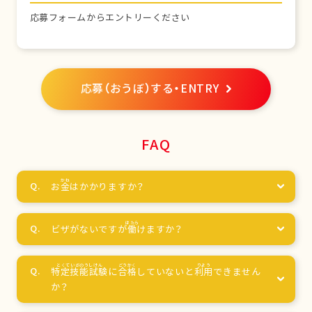
応募フォームからエントリーください
応募（おうぼ）する・ENTRY
FAQ
お
金
はかかりますか？
ビザがないですが
働
けますか？
特定技能試験
に
合格
していないと
利用
できません
か？