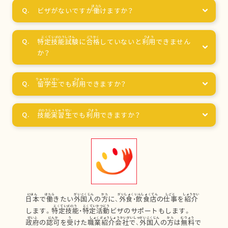
ビザがないですが
働
けますか？
特定技能試験
に
合格
していないと
利用
できません
か？
留学生
でも
利用
できますか？
技能実習生
でも
利用
できますか？
日本
で
働
きたい
外国人
の
方
に、
外食
・
飲食店
の
仕事
を
紹介
します。
特定技能
・
特定活動
ビザのサポートもします。
政府
の
認可
を
受
けた
職業紹介会社
で、
外国人
の
方
は
無料
で