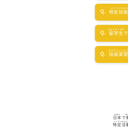
特定技
留学生
技能実
日本
で
特定活