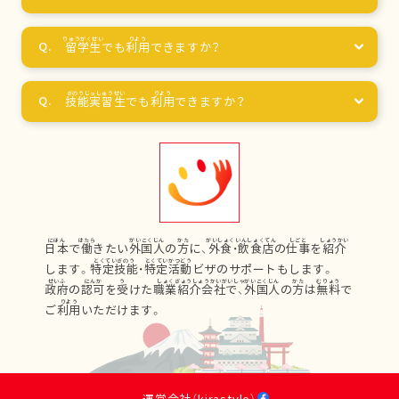
留学生
でも
利用
できますか？
技能実習生
でも
利用
できますか？
日本
で
働
きたい
外国人
の
方
に、
外食
・
飲食店
の
仕事
を
紹介
します。
特定技能
・
特定活動
ビザのサポートもします。
政府
の
認可
を
受
けた
職業紹介会社
で、
外国人
の
方
は
無料
で
ご
利用
いただけます。