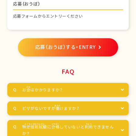
応募（おうぼ）
応募フォームからエントリーください
応募（おうぼ）する・ENTRY
FAQ
お
金
はかかりますか？
ビザがないですが
働
けますか？
特定技能試験
に
合格
していないと
利用
できません
か？