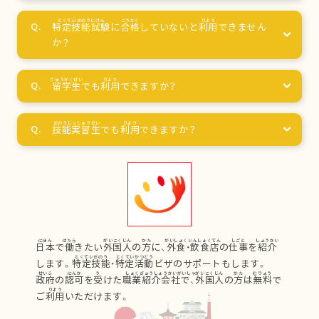
特定技能試験
に
合格
していないと
利用
できません
か？
留学生
でも
利用
できますか？
技能実習生
でも
利用
できますか？
日本
で
働
きたい
外国人
の
方
に、
外食
・
飲食店
の
仕事
を
紹介
します。
特定技能
・
特定活動
ビザのサポートもします。
政府
の
認可
を
受
けた
職業紹介会社
で、
外国人
の
方
は
無料
で
ご
利用
いただけます。