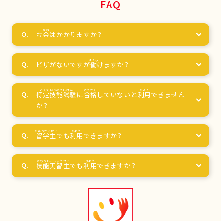
FAQ
お
金
はかかりますか？
ビザがないですが
働
けますか？
特定技能試験
に
合格
していないと
利用
できません
か？
留学生
でも
利用
できますか？
技能実習生
でも
利用
できますか？