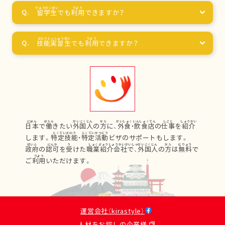
留学生
でも
利用
できますか？
技能実習生
でも
利用
できますか？
日本
で
働
きたい
外国人
の
方
に、
外食
・
飲食店
の
仕事
を
紹介
します。
特定技能
・
特定活動
ビザのサポートもします。
政府
の
認可
を
受
けた
職業紹介会社
で、
外国人
の
方
は
無料
で
ご
利用
いただけます。
運営会社（kirastyle）
人材をお探しの企業様