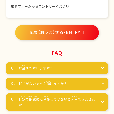
応募フォームからエントリーください
応募（おうぼ）する・ENTRY
FAQ
お
金
はかかりますか？
ビザがないですが
働
けますか？
特定技能試験
に
合格
していないと
利用
できません
か？