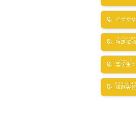
ビザが
特定技
留学生
技能実