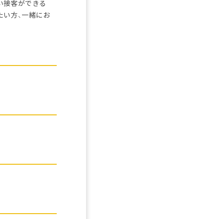
い接客ができる
たい方、一緒にお
。