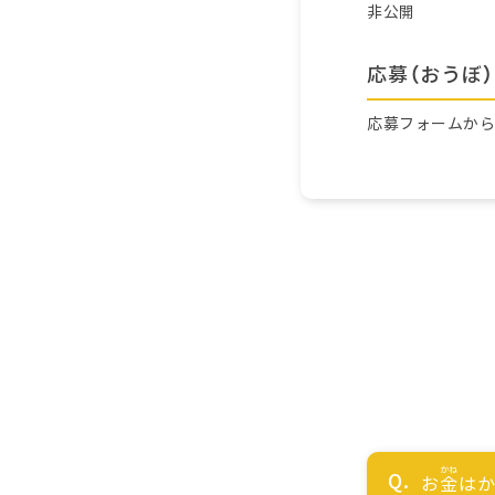
非公開
応募（おうぼ）
応募フォームか
お
金
はか