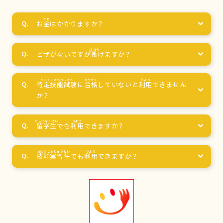
お
金
はかかりますか？
ビザがないですが
働
けますか？
特定技能試験
に
合格
していないと
利用
できません
か？
留学生
でも
利用
できますか？
技能実習生
でも
利用
できますか？