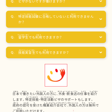
ビザがないですが
働
けますか？
特定技能試験
に
合格
していないと
利用
できません
か？
留学生
でも
利用
できますか？
技能実習生
でも
利用
できますか？
日本
で
働
きたい
外国人
の
方
に、
外食
・
飲食店
の
仕事
を
紹介
します。
特定技能
・
特定活動
ビザのサポートもします。
政府
の
認可
を
受
けた
職業紹介会社
で、
外国人
の
方
は
無料
で
ご
利用
いただけます。