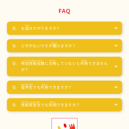
FAQ
お
金
はかかりますか？
ビザがないですが
働
けますか？
特定技能試験
に
合格
していないと
利用
できません
か？
留学生
でも
利用
できますか？
技能実習生
でも
利用
できますか？