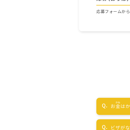
応募フォームか
お
金
はか
ビザが