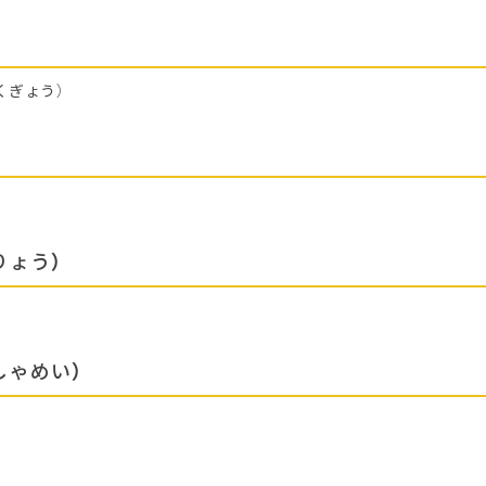
くぎょう）
りょう）
しゃめい）