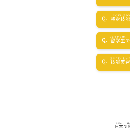
特定技
留学生
技能実
日本
で