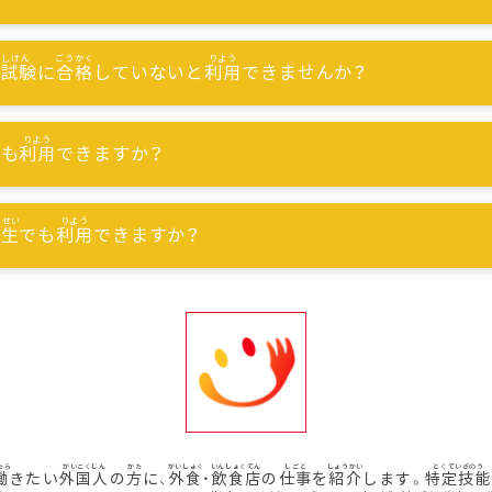
能試験
に
合格
していないと
利用
できませんか？
でも
利用
できますか？
習生
でも
利用
できますか？
働
きたい
外国人
の
方
に、
外食
・
飲食店
の
仕事
を
紹介
します。
特定技能