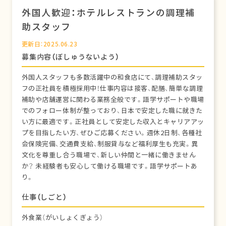
外国人歓迎：ホテルレストランの調理補
助スタッフ
更新日：2025.06.23
募集内容（ぼしゅうないよう）
外国人スタッフも多数活躍中の和食店にて、調理補助スタッ
フの正社員を積極採用中！仕事内容は接客、配膳、簡単な調理
補助や店舗運営に関わる業務全般です。語学サポートや職場
でのフォロー体制が整っており、日本で安定した職に就きた
い方に最適です。正社員として安定した収入とキャリアアッ
プを目指したい方、ぜひご応募ください。週休2日制、各種社
会保険完備、交通費支給、制服貸与など福利厚生も充実。異
文化を尊重し合う職場で、新しい仲間と一緒に働きません
か？ 未経験者も安心して働ける職場です。語学サポートあ
り。
仕事（しごと）
外食業（がいしょくぎょう）