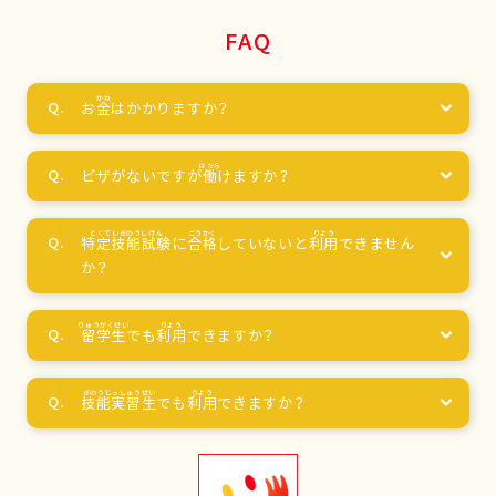
FAQ
お
金
はかかりますか？
ビザがないですが
働
けますか？
特定技能試験
に
合格
していないと
利用
できません
か？
留学生
でも
利用
できますか？
技能実習生
でも
利用
できますか？