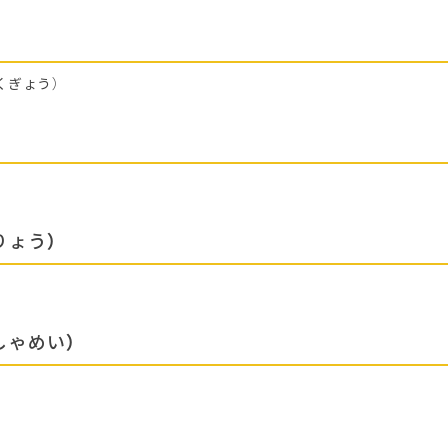
くぎょう）
りょう）
しゃめい）