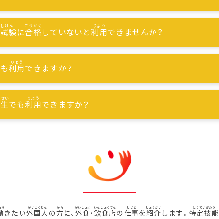
能試験
に
合格
していないと
利用
できませんか？
でも
利用
できますか？
習生
でも
利用
できますか？
働
きたい
外国人
の
方
に、
外食
・
飲食店
の
仕事
を
紹介
します。
特定技能