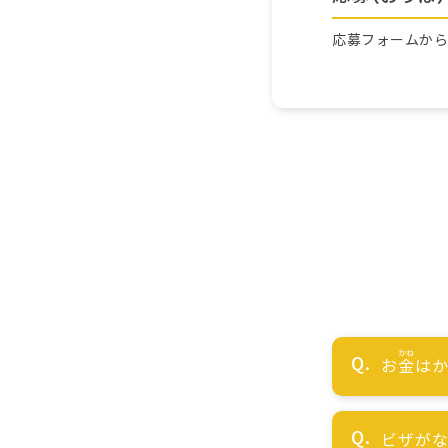
応募フォームか
お
金
はか
ビザが