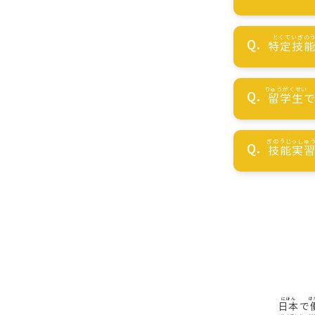
特定技
留学生
技能実
日本
で