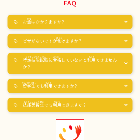
FAQ
お
金
はかかりますか？
ビザがないですが
働
けますか？
特定技能試験
に
合格
していないと
利用
できません
か？
留学生
でも
利用
できますか？
技能実習生
でも
利用
できますか？