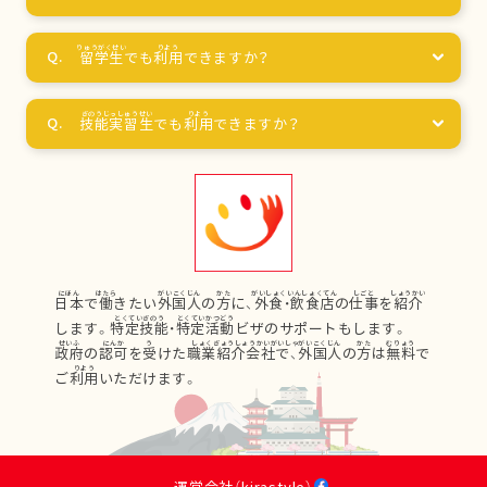
留学生
でも
利用
できますか？
技能実習生
でも
利用
できますか？
日本
で
働
きたい
外国人
の
方
に、
外食
・
飲食店
の
仕事
を
紹介
します。
特定技能
・
特定活動
ビザのサポートもします。
政府
の
認可
を
受
けた
職業紹介会社
で、
外国人
の
方
は
無料
で
ご
利用
いただけます。