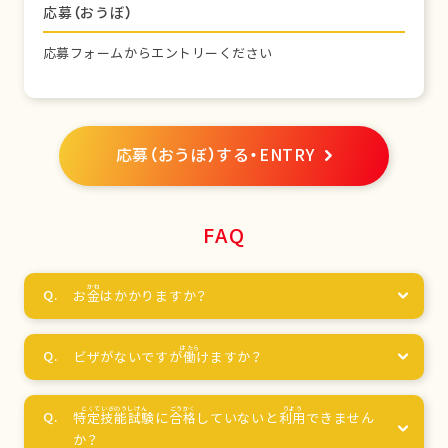
応募（おうぼ）
応募フォームからエントリーください
応募（おうぼ）する・ENTRY
FAQ
お
金
はかかりますか？
ビザがないですが
働
けますか？
特定技能試験
に
合格
していないと
利用
できません
か？