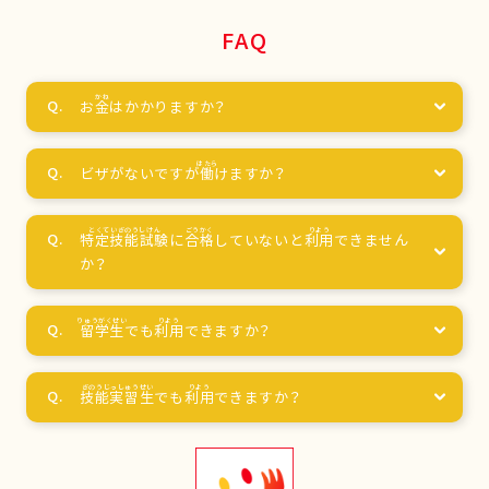
FAQ
お
金
はかかりますか？
ビザがないですが
働
けますか？
特定技能試験
に
合格
していないと
利用
できません
か？
留学生
でも
利用
できますか？
技能実習生
でも
利用
できますか？