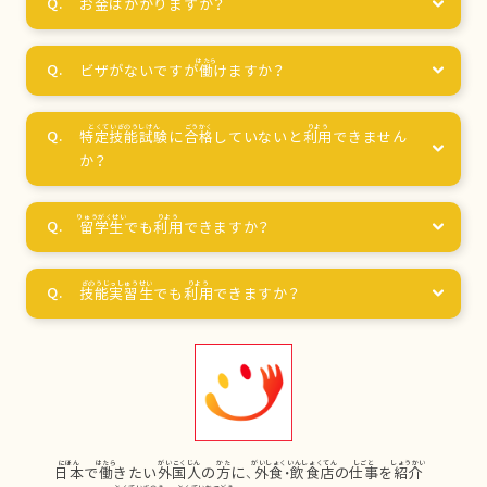
お
金
はかかりますか？
ビザがないですが
働
けますか？
特定技能試験
に
合格
していないと
利用
できません
か？
留学生
でも
利用
できますか？
技能実習生
でも
利用
できますか？
日本
で
働
きたい
外国人
の
方
に、
外食
・
飲食店
の
仕事
を
紹介