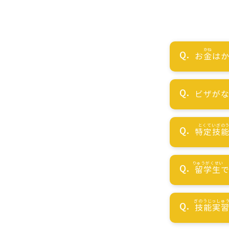
お
金
はか
ビザが
特定技
留学生
技能実