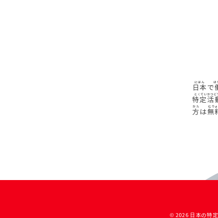
日本
で
特定活
方
は
無
© 2026 日本の特