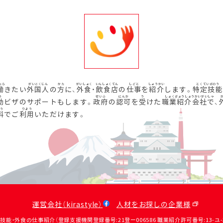
働
きたい
外国人
の
方
に、
外食
・
飲食店
の
仕事
を
紹介
します。
特定技能
動
ビザのサポートもします。
政府
の
認可
を
受
けた
職業紹介会社
で、
料
でご
利用
いただけます。
運営会社（kirastyle）
人材をお探しの企業様
定技能・外食の仕事紹介（登録支援機関登録番号:21登ー006586 職業紹介許可番号:13-ユ-31390