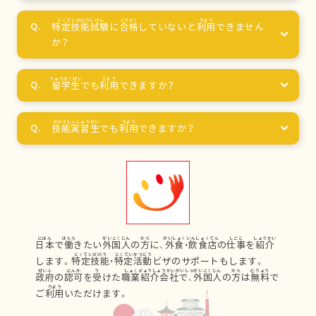
特定技能試験
に
合格
していないと
利用
できません
か？
留学生
でも
利用
できますか？
技能実習生
でも
利用
できますか？
日本
で
働
きたい
外国人
の
方
に、
外食
・
飲食店
の
仕事
を
紹介
します。
特定技能
・
特定活動
ビザのサポートもします。
政府
の
認可
を
受
けた
職業紹介会社
で、
外国人
の
方
は
無料
で
ご
利用
いただけます。