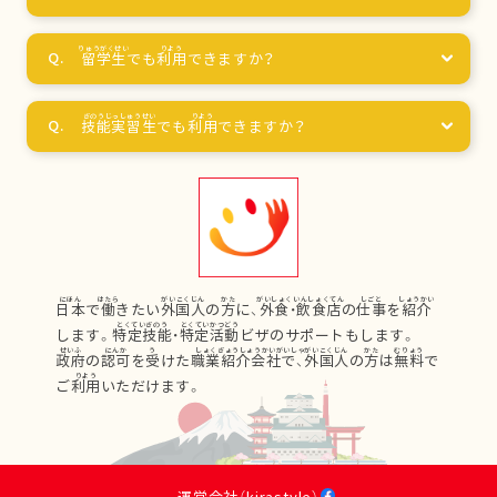
留学生
でも
利用
できますか？
技能実習生
でも
利用
できますか？
日本
で
働
きたい
外国人
の
方
に、
外食
・
飲食店
の
仕事
を
紹介
します。
特定技能
・
特定活動
ビザのサポートもします。
政府
の
認可
を
受
けた
職業紹介会社
で、
外国人
の
方
は
無料
で
ご
利用
いただけます。