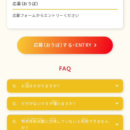
応募（おうぼ）
応募フォームからエントリーください
応募（おうぼ）する・ENTRY
FAQ
お
金
はかかりますか？
ビザがないですが
働
けますか？
特定技能試験
に
合格
していないと
利用
できません
か？