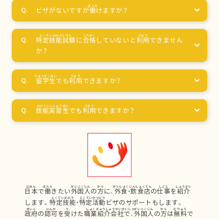
ビザがないですが
働
けますか？
特定技能試験
に
合格
していないと
利用
できません
か？
留学生
でも
利用
できますか？
技能実習生
でも
利用
できますか？
日本
で
働
きたい
外国人
の
方
に、
外食
・
飲食店
の
仕事
を
紹介
します。
特定技能
・
特定活動
ビザのサポートもします。
政府
の
認可
を
受
けた
職業紹介会社
で、
外国人
の
方
は
無料
で