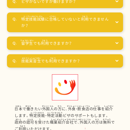
ビザがないですが
働
けますか？
特定技能試験
に
合格
していないと
利用
できません
か？
留学生
でも
利用
できますか？
技能実習生
でも
利用
できますか？
日本
で
働
きたい
外国人
の
方
に、
外食
・
飲食店
の
仕事
を
紹介
します。
特定技能
・
特定活動
ビザのサポートもします。
政府
の
認可
を
受
けた
職業紹介会社
で、
外国人
の
方
は
無料
で
ご
利用
いただけます。