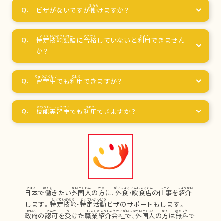
ビザがないですが
働
けますか？
特定技能試験
に
合格
していないと
利用
できません
か？
留学生
でも
利用
できますか？
技能実習生
でも
利用
できますか？
日本
で
働
きたい
外国人
の
方
に、
外食
・
飲食店
の
仕事
を
紹介
します。
特定技能
・
特定活動
ビザのサポートもします。
政府
の
認可
を
受
けた
職業紹介会社
で、
外国人
の
方
は
無料
で