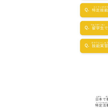
特定技
留学生
技能実
日本
で
特定活