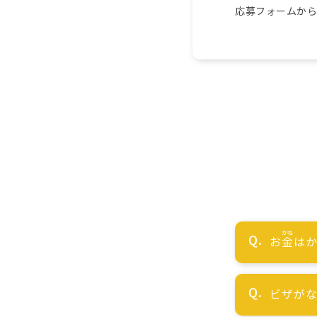
応募フォームか
お
金
はか
ビザが