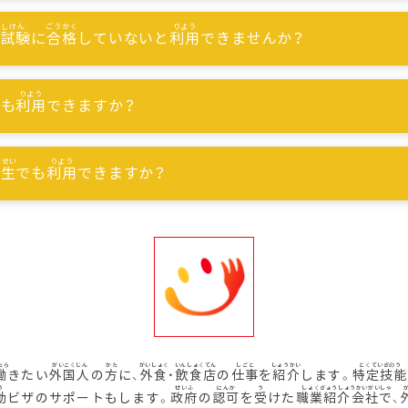
能試験
に
合格
していないと
利用
できませんか？
でも
利用
できますか？
習生
でも
利用
できますか？
働
きたい
外国人
の
方
に、
外食
・
飲食店
の
仕事
を
紹介
します。
特定技能
動
ビザのサポートもします。
政府
の
認可
を
受
けた
職業紹介会社
で、