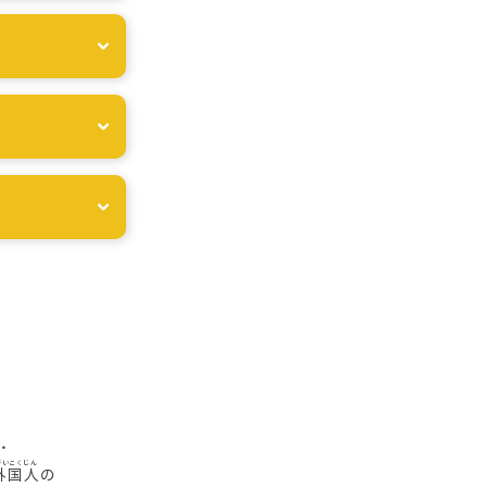
・
外国人
の