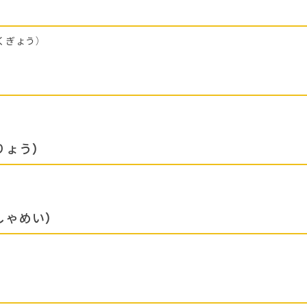
くぎょう）
りょう）
しゃめい）