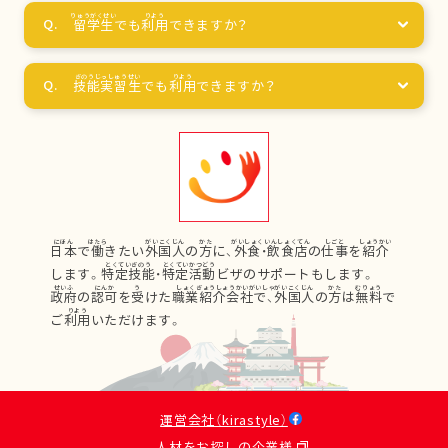
留学生
でも
利用
できますか？
技能実習生
でも
利用
できますか？
日本
で
働
きたい
外国人
の
方
に、
外食
・
飲食店
の
仕事
を
紹介
します。
特定技能
・
特定活動
ビザのサポートもします。
政府
の
認可
を
受
けた
職業紹介会社
で、
外国人
の
方
は
無料
で
ご
利用
いただけます。
運営会社（kirastyle）
人材をお探しの企業様