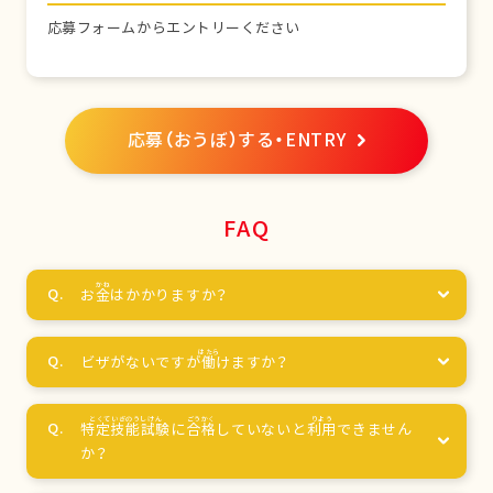
応募フォームからエントリーください
応募（おうぼ）する・ENTRY
FAQ
お
金
はかかりますか？
ビザがないですが
働
けますか？
特定技能試験
に
合格
していないと
利用
できません
か？